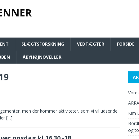
VENNER
GENT
SLÆGTSFORSKNING
VEDTÆGTER
FORSIDE
BBEN
ÅBYHØJNOVELLER
19
AR
Vores
ARR
ngementer, men der kommer aktiviteter, som vi vil udsende
Kim L
der
[…]
Bordt
og to
er onsdag kl.16.30 -18.