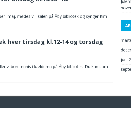
Julem
nove
er -maj, mødes vi i salen på Åby bibliotek og synger Kim
AR
mart
k hver tirsdag kl.12-14 og torsdag
dece
juni 
iller vi bordtennis i kælderen på Åby bibliotek. Du kan som
sept