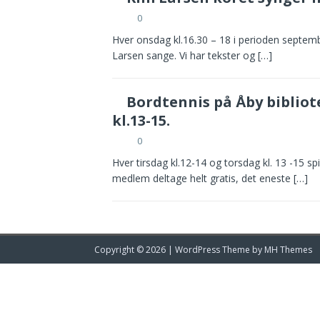
0
Hver onsdag kl.16.30 – 18 i perioden septemb
Larsen sange. Vi har tekster og
[…]
Bordtennis på Åby bibliote
kl.13-15.
0
Hver tirsdag kl.12-14 og torsdag kl. 13 -15 sp
medlem deltage helt gratis, det eneste
[…]
Copyright © 2026 | WordPress Theme by
MH Themes